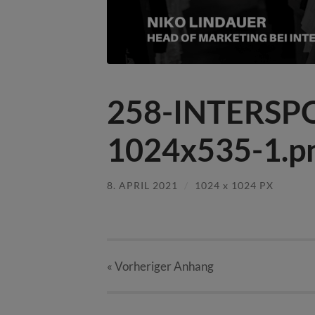
258-INTERSP
1024x535-1.p
8. APRIL 2021
/
1024
x
1024 PX
« Vorheriger
Anhang