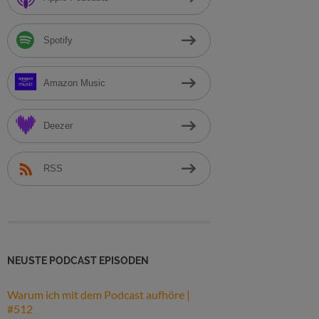
h
:
Spotify
Amazon Music
Deezer
RSS
NEUSTE PODCAST EPISODEN
Warum ich mit dem Podcast aufhöre |
#512