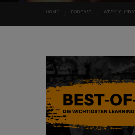
HOME
PODCAST
WEEKLY UPDA