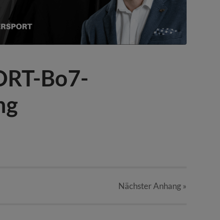
ORT-Bo7-
ng
Nächster
Anhang
»