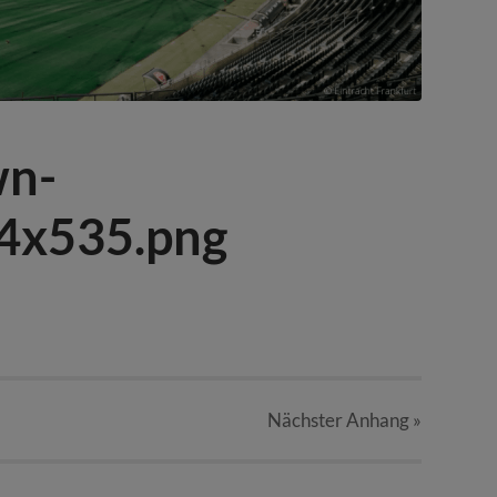
wn-
24x535.png
Nächster
Anhang
»