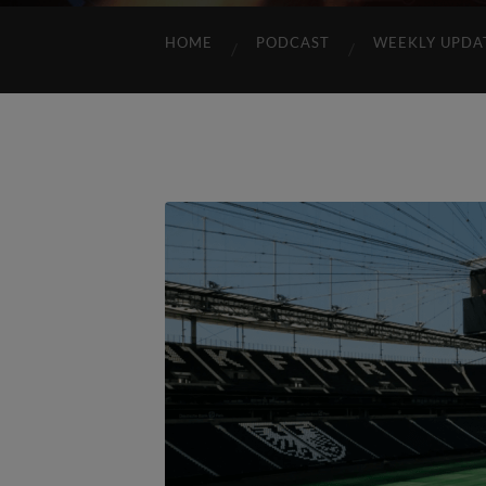
HOME
PODCAST
WEEKLY UPDA