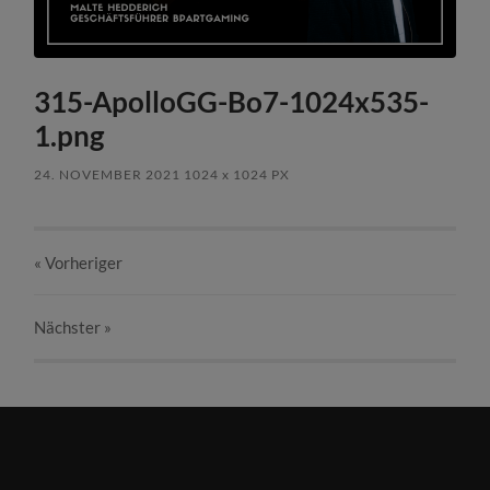
315-ApolloGG-Bo7-1024x535-
1.png
24. NOVEMBER 2021
1024
x
1024 PX
« Vorheriger
Nächster
»