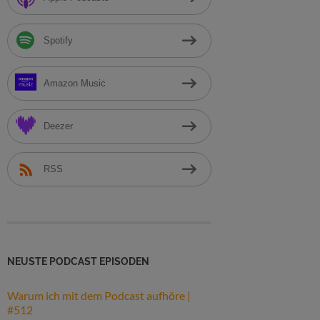
h
:
Spotify
Amazon Music
Deezer
RSS
NEUSTE PODCAST EPISODEN
Warum ich mit dem Podcast aufhöre |
#512