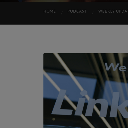
HOME
PODCAST
WEEKLY UPDA