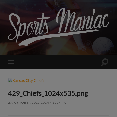
Sports
Maniac
Suchfe
Mobile-
ein-/a
Menü
ein-/ausblenden
429_Chiefs_1024x535.png
27. OKTOBER 2023
1024
x
1024 PX