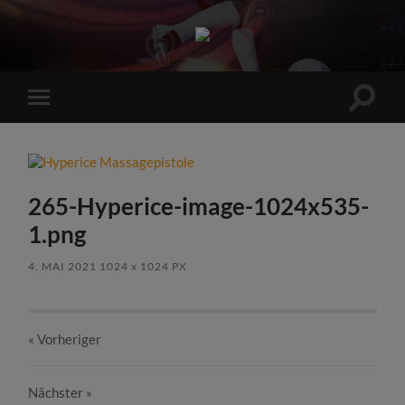
Sports
Maniac
Suchfe
Mobile-
ein-/a
Menü
ein-/ausblenden
265-Hyperice-image-1024x535-
1.png
4. MAI 2021
1024
x
1024 PX
« Vorheriger
Nächster
»