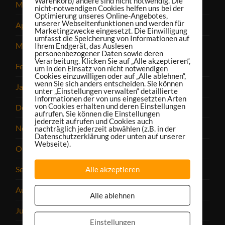
Warenkorb) andere sind nicht notwendig. Die
Mai 2022
nicht-notwendigen Cookies helfen uns bei der
Optimierung unseres Online-Angebotes,
unserer Webseitenfunktionen und werden für
April 2022
Marketingzwecke eingesetzt. Die Einwilligung
umfasst die Speicherung von Informationen auf
März 2022
Ihrem Endgerät, das Auslesen
personenbezogener Daten sowie deren
Verarbeitung. Klicken Sie auf „Alle akzeptieren“,
Februar 2022
um in den Einsatz von nicht notwendigen
Cookies einzuwilligen oder auf „Alle ablehnen“,
wenn Sie sich anders entscheiden. Sie können
Januar 2022
unter „Einstellungen verwalten“ detaillierte
Informationen der von uns eingesetzten Arten
von Cookies erhalten und deren Einstellungen
Dezember 2021
aufrufen. Sie können die Einstellungen
jederzeit aufrufen und Cookies auch
November 2021
nachträglich jederzeit abwählen (z.B. in der
Datenschutzerklärung oder unten auf unserer
Webseite).
Oktober 2021
September 2021
Alle akzeptieren
August 2021
Alle ablehnen
Juli 2021
Einstellungen