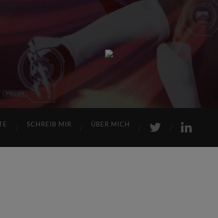
Sports
Maniac
TE
SCHREIB MIR
ÜBER MICH