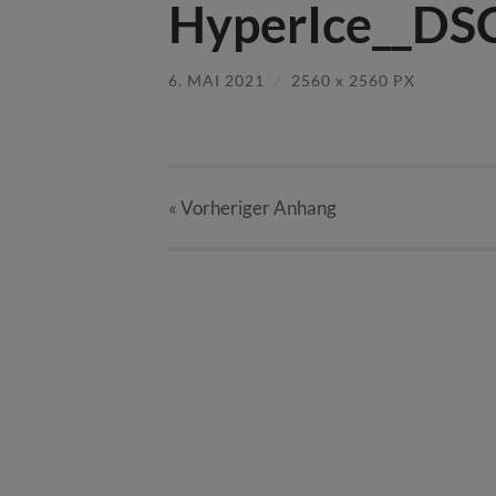
HyperIce__DSC
6. MAI 2021
/
2560
x
2560 PX
« Vorheriger
Anhang