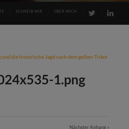
TE
SCHREIB MIR
ÜBER MICH
024x535-1.png
Nächster
Anhang
»