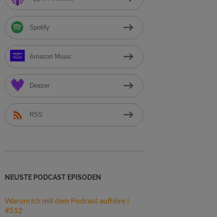
h
:
Spotify
Amazon Music
Deezer
RSS
NEUSTE PODCAST EPISODEN
Warum ich mit dem Podcast aufhöre |
#512