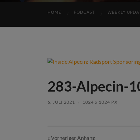
HOME
PODCAST
WEEKLY UPDA
283-Alpecin-1
6. JULI 2021
/
1024
x
1024 PX
« Vorheriger
Anhang