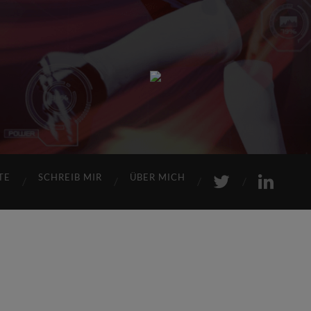
Sports
Maniac
TE
SCHREIB MIR
ÜBER MICH