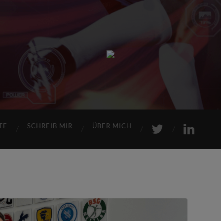
Sports
Maniac
TE
SCHREIB MIR
ÜBER MICH