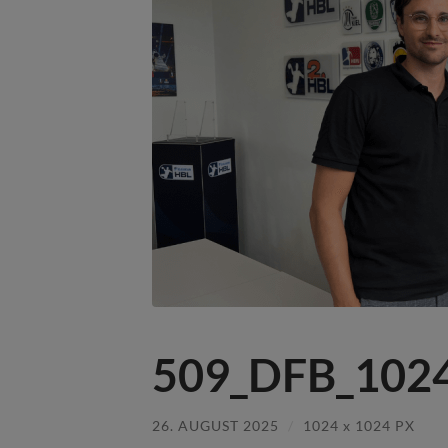
509_DFB_1024
26. AUGUST 2025
/
1024
x
1024 PX