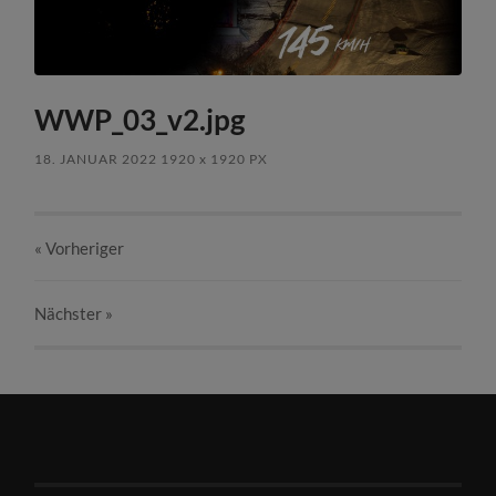
WWP_03_v2.jpg
18. JANUAR 2022
1920
x
1920 PX
« Vorheriger
Nächster
»