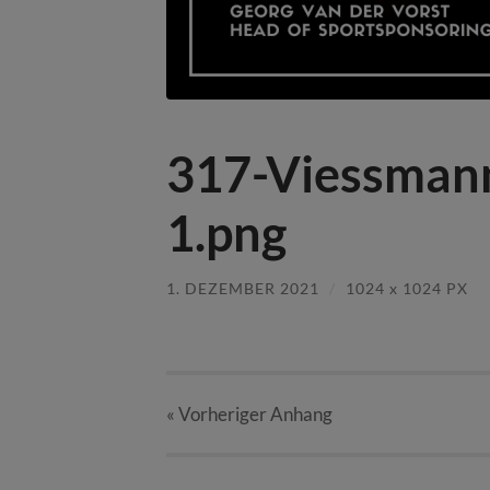
317-Viessman
1.png
1. DEZEMBER 2021
/
1024
x
1024 PX
« Vorheriger
Anhang