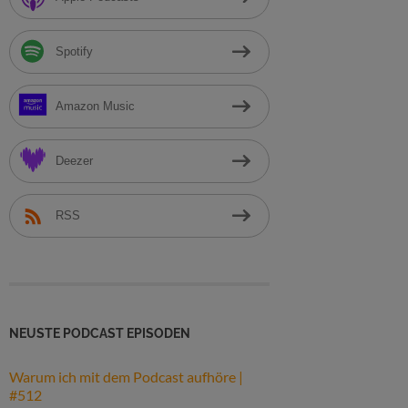
h
:
Spotify
Amazon Music
Deezer
RSS
NEUSTE PODCAST EPISODEN
Warum ich mit dem Podcast aufhöre |
#512