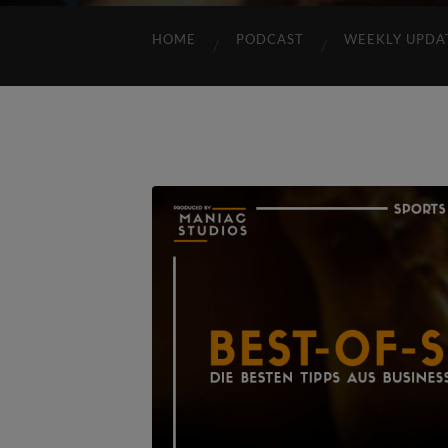
HOME
PODCAST
WEEKLY UPDA