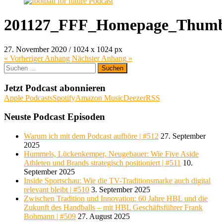
201127_FFF_Homepage_Thumb
27. November 2020
/
1024
x
1024 px
« Vorheriger
Anhang
Nächster
Anhang
»
S
u
c
Jetzt Podcast abonnieren
h
Apple Podcasts
Spotify
Amazon Music
Deezer
RSS
e
n
Neuste Podcast Episoden
n
a
Warum ich mit dem Podcast aufhöre | #512
27. September
c
2025
h
Hummels, Lückenkemper, Neugebauer: Wie Five Aside
:
Athleten und Brands strategisch positioniert | #511
10.
September 2025
Inside Sportschau: Wie die TV-Traditionsmarke auch digital
relevant bleibt | #510
3. September 2025
Zwischen Tradition und Innovation: 60 Jahre HBL und die
Zukunft des Handballs – mit HBL Geschäftsführer Frank
Bohmann | #509
27. August 2025