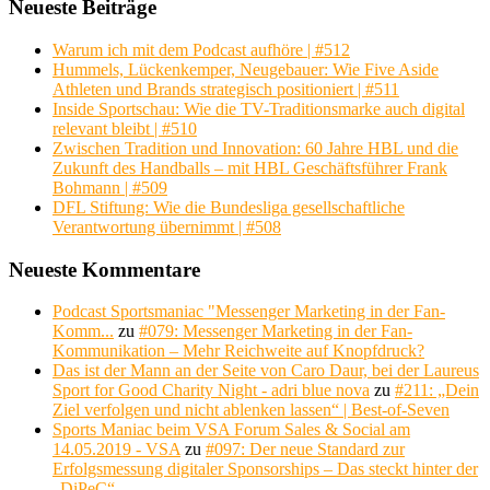
Neueste Beiträge
Warum ich mit dem Podcast aufhöre | #512
Hummels, Lückenkemper, Neugebauer: Wie Five Aside
Athleten und Brands strategisch positioniert | #511
Inside Sportschau: Wie die TV-Traditionsmarke auch digital
relevant bleibt | #510
Zwischen Tradition und Innovation: 60 Jahre HBL und die
Zukunft des Handballs – mit HBL Geschäftsführer Frank
Bohmann | #509
DFL Stiftung: Wie die Bundesliga gesellschaftliche
Verantwortung übernimmt | #508
Neueste Kommentare
Podcast Sportsmaniac "Messenger Marketing in der Fan-
Komm...
zu
#079: Messenger Marketing in der Fan-
Kommunikation – Mehr Reichweite auf Knopfdruck?
Das ist der Mann an der Seite von Caro Daur, bei der Laureus
Sport for Good Charity Night - adri blue nova
zu
#211: „Dein
Ziel verfolgen und nicht ablenken lassen“ | Best-of-Seven
Sports Maniac beim VSA Forum Sales & Social am
14.05.2019 - VSA
zu
#097: Der neue Standard zur
Erfolgsmessung digitaler Sponsorships – Das steckt hinter der
„DiPeC“