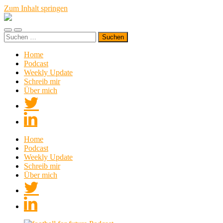
Zum Inhalt springen
Sports
Maniac
Mobile-
Suchfeld
Suchen
Menü
ein-/ausblenden
nach:
ein-/ausblenden
Home
Podcast
Weekly Update
Schreib mir
Über mich
Home
Podcast
Weekly Update
Schreib mir
Über mich