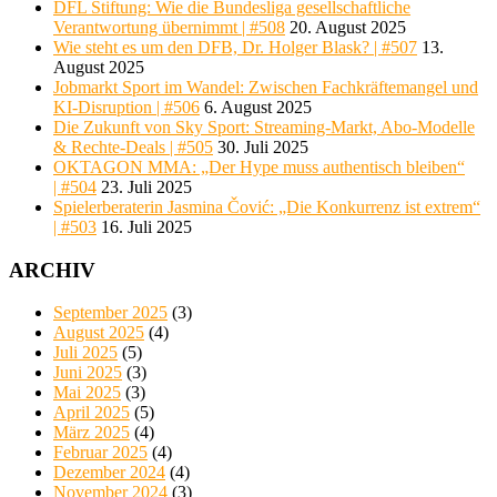
DFL Stiftung: Wie die Bundesliga gesellschaftliche
Verantwortung übernimmt | #508
20. August 2025
Wie steht es um den DFB, Dr. Holger Blask? | #507
13.
August 2025
Jobmarkt Sport im Wandel: Zwischen Fachkräftemangel und
KI-Disruption | #506
6. August 2025
Die Zukunft von Sky Sport: Streaming-Markt, Abo-Modelle
& Rechte-Deals | #505
30. Juli 2025
OKTAGON MMA: „Der Hype muss authentisch bleiben“
| #504
23. Juli 2025
Spielerberaterin Jasmina Čović: „Die Konkurrenz ist extrem“
| #503
16. Juli 2025
ARCHIV
September 2025
(3)
August 2025
(4)
Juli 2025
(5)
Juni 2025
(3)
Mai 2025
(3)
April 2025
(5)
März 2025
(4)
Februar 2025
(4)
Dezember 2024
(4)
November 2024
(3)