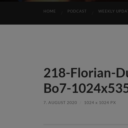
HOME
PODCAST
WEEKLY UPDA
218-Florian-Du
Bo7-1024x535
7. AUGUST 2020
/
1024
x
1024 PX