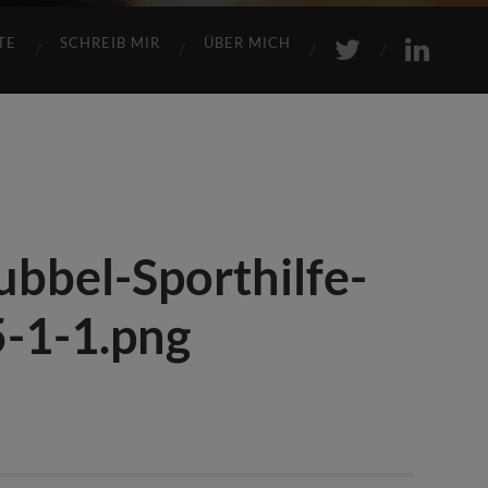
TE
SCHREIB MIR
ÜBER MICH
bbel-Sporthilfe-
-1-1.png