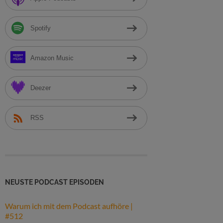
h
:
Spotify
Amazon Music
Deezer
RSS
NEUSTE PODCAST EPISODEN
Warum ich mit dem Podcast aufhöre |
#512