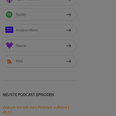
h
:
Spotify
Amazon Music
Deezer
RSS
NEUSTE PODCAST EPISODEN
Warum ich mit dem Podcast aufhöre |
#512