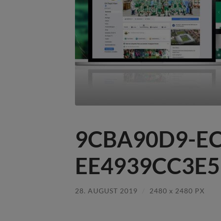
9CBA90D9-EC
EE4939CC3E59
28. AUGUST 2019
/
2480
x
2480 PX