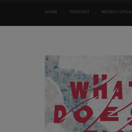
HOME
PODCAST
WEEKLY UPDA