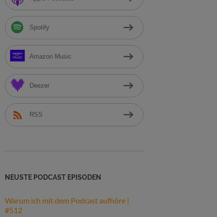
h
:
Spotify
Amazon Music
Deezer
RSS
NEUSTE PODCAST EPISODEN
Warum ich mit dem Podcast aufhöre |
#512