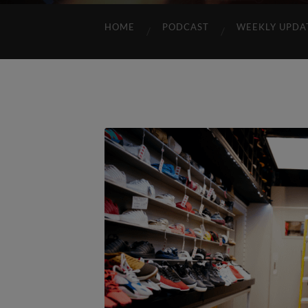
HOME
PODCAST
WEEKLY UPDA