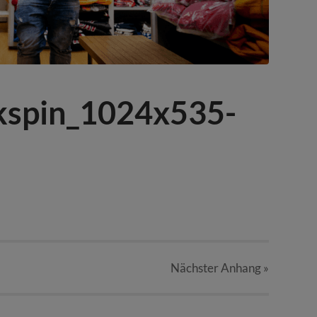
kspin_1024x535-
Nächster
Anhang
»