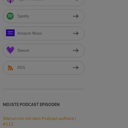
h
:
Spotify
Amazon Music
Deezer
RSS
NEUSTE PODCAST EPISODEN
Warum ich mit dem Podcast aufhöre |
#512