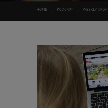
HOME
PODCAST
WEEKLY UPDA