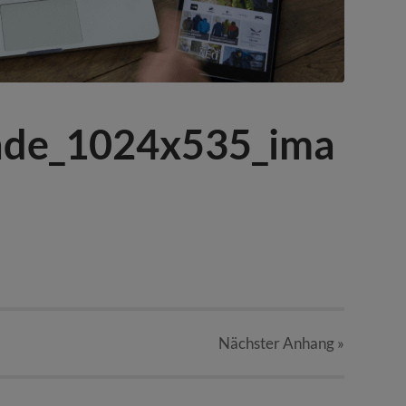
nde_1024x535_ima
Nächster
Anhang
»