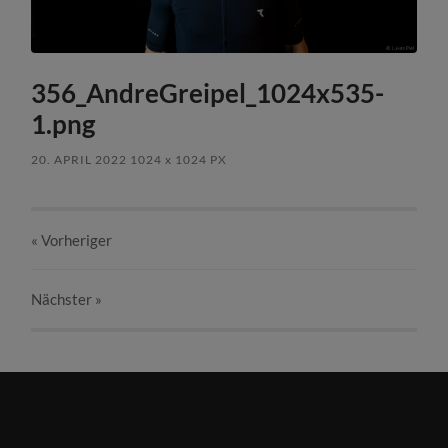
356_AndreGreipel_1024x535-
1.png
20. APRIL 2022
1024
x
1024 PX
« Vorheriger
Nächster
»