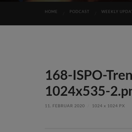
HOME
PODCAST
WEEKLY UPDA
168-ISPO-Tren
1024x535-2.p
11. FEBRUAR 2020
/
1024
x
1024 PX