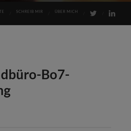
TE
SCHREIB MIR
ÜBER MICH
dbüro-Bo7-
ng