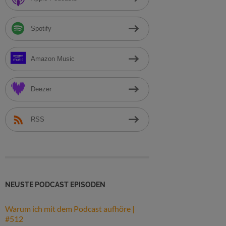
h
:
Spotify
Amazon Music
Deezer
RSS
NEUSTE PODCAST EPISODEN
Warum ich mit dem Podcast aufhöre |
#512