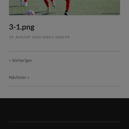
3-1.png
19. AUGUST 2025
1024
x
1024 PX
« Vorheriger
Nächster
»